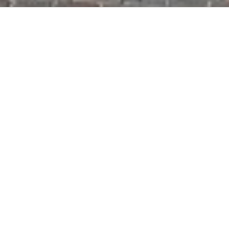
Du hast Fragen an uns?
Du hast eine Frage zur Arbeit der Gewerkschaft NGG in
der Region Lüneburg?
Wir stehen Dir gerne mit Rat und Tat zur Seite.
NGG-Region Lüneburg
Heiligengeiststr. 28
21335 Lüneburg
Kontakt:
04131-421460