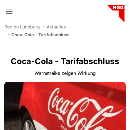
Skip to main navigation
Skip to main content
Skip to page footer
You are here:
Region Lüneburg
Aktuelles
Coca-Cola - Tarifabschluss
Coca-Cola - Tarifabschluss
Warnstreiks zeigen Wirkung