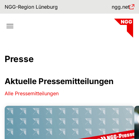
Skip to main navigation
Skip to main content
Skip to page footer
NGG-Region Lüneburg
ngg.net
Presse
Aktuelle Pressemitteilungen
Alle Pressemitteilungen