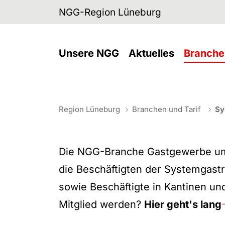
Skip to main navigation
Skip to main content
Skip to page footer
NGG-Region Lüneburg
(current)
Unsere NGG
Aktuelles
Branche
You are here:
Systemga
Region Lüneburg
Branchen und Tarif
Sy
Die NGG-Branche Gastgewerbe umfa
die Beschäftigten der Systemgast
sowie Beschäftigte in Kantinen u
Mitglied werden?
Hier geht's lang