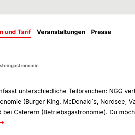
(current)
(current
n und Tarif
Veranstaltungen
Presse
stronomie
stemgastronomie
sst unterschiedliche Teilbranchen: NGG vertr
ronomie (Burger King, McDonald`s, Nordsee, V
nd bei Caterern (Betriebsgastronomie). Du möc