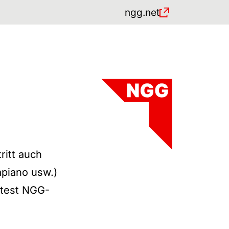
ngg.net
)
itt auch
apiano usw.)
htest NGG-