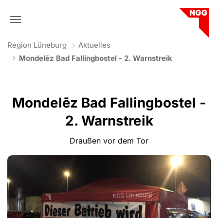
Skip to main navigation
Skip to main content
Skip to page footer
You are here:
Region Lüneburg
Aktuelles
Mondelēz Bad Fallingbostel - 2. Warnstreik
Mondelēz Bad Fallingbostel -
2. Warnstreik
Draußen vor dem Tor