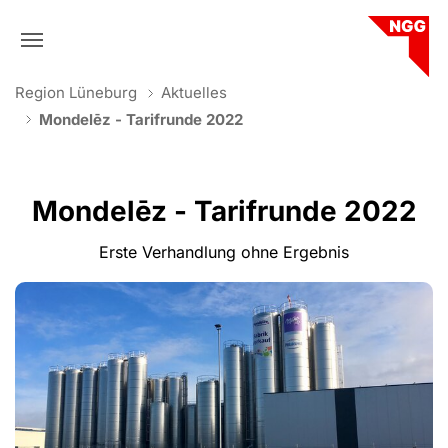
Skip to main navigation
Skip to main content
Skip to page footer
You are here:
Region Lüneburg
Aktuelles
Mondelēz - Tarifrunde 2022
Mondelēz - Tarifrunde 2022
Erste Verhandlung ohne Ergebnis