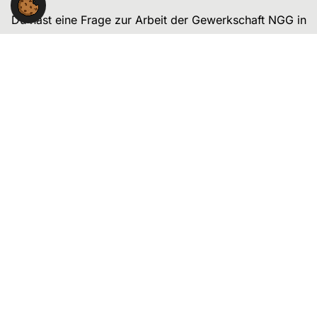
Du hast eine Frage zur Arbeit der Gewerkschaft NGG in
der Region Lüneburg?
Wir stehen Dir gerne mit Rat und Tat zur Seite.
NGG-Region Lüneburg
Heiligengeiststr. 28
21335 Lüneburg
Kontakt:
04131-421460
region.lueneburg@ngg.net